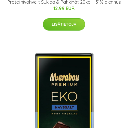
Proteiinivohvelit Suklaa & Pähkinät 20kpl - 51% alennus
12.99 EUR
LISÄTIETOJA