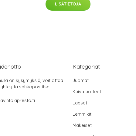
LISÄTIETOJA
ydenotto
Kategoriat
nulla on kysymyksiä, voit ottaa
Juomat
 yhteyttä sähköpostitse:
Kuivatuotteet
avintolapresto.fi
Lapset
Lemmikit
Makeiset