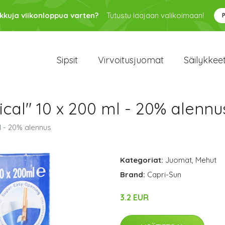
kkuja viikonloppua varten?
Tutustu laajaan valikoimaan!
Sipsit
Virvoitusjuomat
Säilykkee
cal" 10 x 200 ml - 20% alennu
l - 20% alennus
Kategoriat:
Juomat
,
Mehut
Brand:
Capri-Sun
3.2 EUR