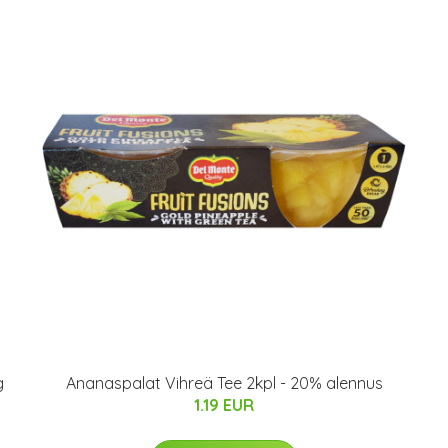
g
Ananaspalat Vihreä Tee 2kpl - 20% alennus
1.19 EUR