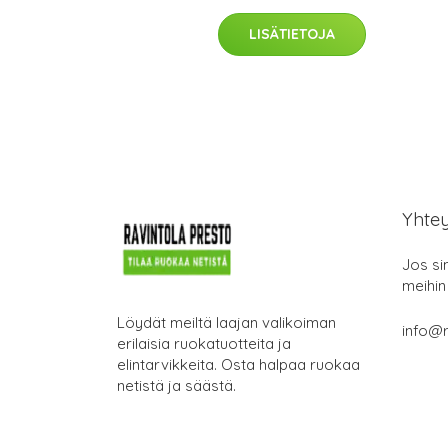
LISÄTIETOJA
Yhte
Jos si
meihin
Löydät meiltä laajan valikoiman
info@r
erilaisia ruokatuotteita ja
elintarvikkeita. Osta halpaa ruokaa
netistä ja säästä.