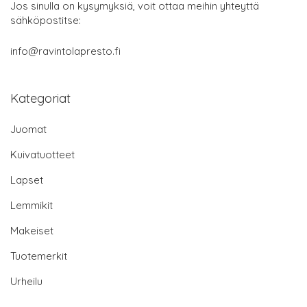
Jos sinulla on kysymyksiä, voit ottaa meihin yhteyttä
sähköpostitse:
info@ravintolapresto.fi
Kategoriat
Juomat
Kuivatuotteet
Lapset
Lemmikit
Makeiset
Tuotemerkit
Urheilu