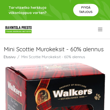
Tarvitsetko herkkuja
PYYDÄ
TARJOUS
viikonloppua varten?
.
Mini Scottie Murokeksit - 60% alennus
Etusivu
Mini Scottie Murokeksit - 60% alennus