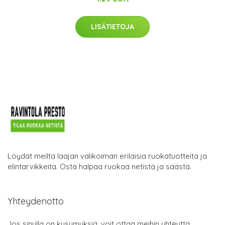
LISÄTIETOJA
Löydät meiltä laajan valikoiman erilaisia ruokatuotteita ja
elintarvikkeita. Osta halpaa ruokaa netistä ja säästä.
Yhteydenotto
Jos sinulla on kysymyksiä, voit ottaa meihin yhteyttä