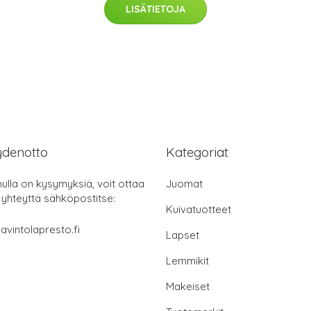
LISÄTIETOJA
ydenotto
Kategoriat
nulla on kysymyksiä, voit ottaa
Juomat
 yhteyttä sähköpostitse:
Kuivatuotteet
avintolapresto.fi
Lapset
Lemmikit
Makeiset