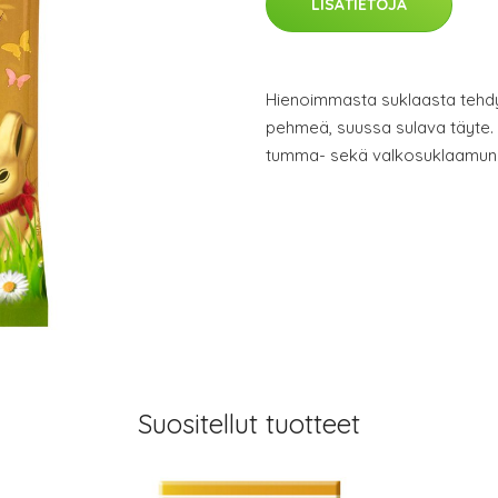
LISÄTIETOJA
Hienoimmasta suklaasta tehdy
pehmeä, suussa sulava täyte. P
tumma- sekä valkosuklaamuni
Suositellut tuotteet