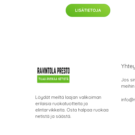
LISÄTIETOJA
Yhte
Jos si
meihin
Löydät meiltä laajan valikoiman
info@r
erilaisia ruokatuotteita ja
elintarvikkeita. Osta halpaa ruokaa
netistä ja säästä.