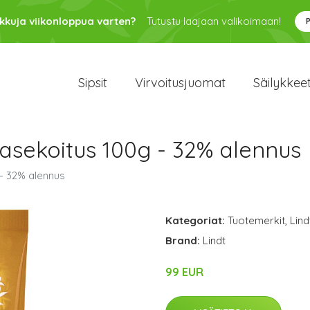
kkuja viikonloppua varten?
Tutustu laajaan valikoimaan!
Sipsit
Virvoitusjuomat
Säilykkee
asekoitus 100g - 32% alennus
- 32% alennus
Kategoriat:
Tuotemerkit
,
Lind
Brand:
Lindt
99 EUR