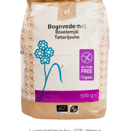
Luomutattarijauho - 50% alennus