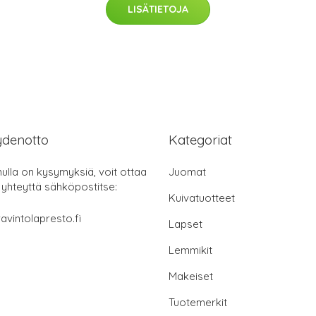
LISÄTIETOJA
ydenotto
Kategoriat
nulla on kysymyksiä, voit ottaa
Juomat
 yhteyttä sähköpostitse:
Kuivatuotteet
avintolapresto.fi
Lapset
Lemmikit
Makeiset
Tuotemerkit