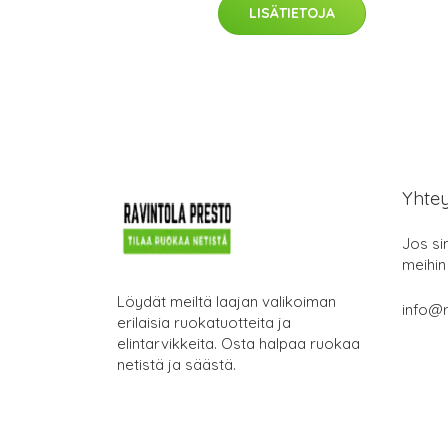
LISÄTIETOJA
Yhte
Jos si
meihin
Löydät meiltä laajan valikoiman
info@r
erilaisia ruokatuotteita ja
elintarvikkeita. Osta halpaa ruokaa
netistä ja säästä.