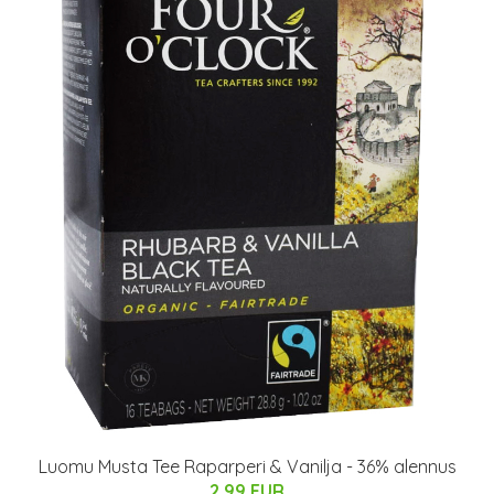
Luomu Musta Tee Raparperi & Vanilja - 36% alennus
2.99 EUR