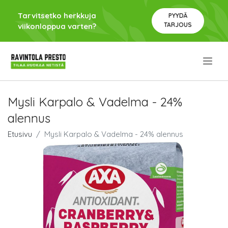
Tarvitsetko herkkuja
PYYDÄ
TARJOUS
viikonloppua varten?
.
Mysli Karpalo & Vadelma - 24%
alennus
Etusivu
Mysli Karpalo & Vadelma - 24% alennus