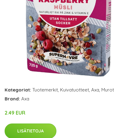
Kategoriat:
Tuotemerkit
,
Kuivatuotteet
,
Axa
,
Murot
Brand:
Axa
2.49 EUR
LISÄTIETOJA