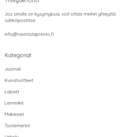
Yhteydenotto
Jos sinulla on kysymyksiä, voit ottaa meihin yhteyttä
sähköpostitse:
info@ravintolapresto.fi
Kategoriat
Juomat
Kuivatuotteet
Lapset
Lemmikit
Makeiset
Tuotemerkit
Urheilu