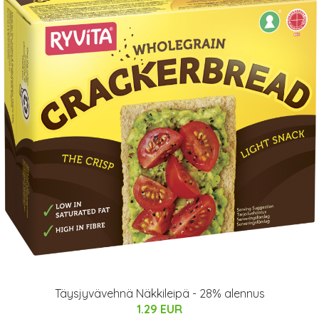
Täysjyvävehnä Näkkileipä - 28% alennus
1.29 EUR