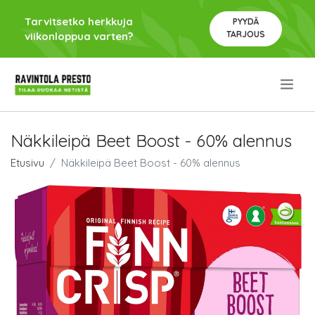
Tarvitsetko herkkuja
PYYDÄ
TARJOUS
viikonloppua varten?
.
Näkkileipä Beet Boost - 60% alennus
Etusivu
Näkkileipä Beet Boost - 60% alennus