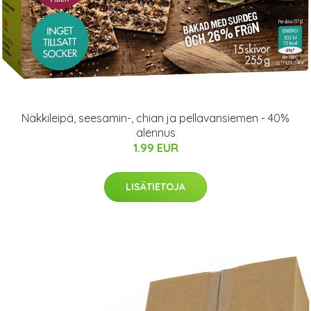
Näkkileipä, seesamin-, chian ja pellavansiemen - 40%
alennus
1.99 EUR
LISÄTIETOJA