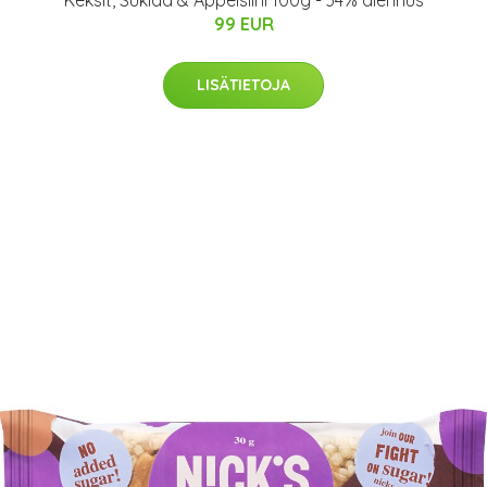
Keksit, Suklaa & Appelsiini 100g - 34% alennus
99 EUR
LISÄTIETOJA