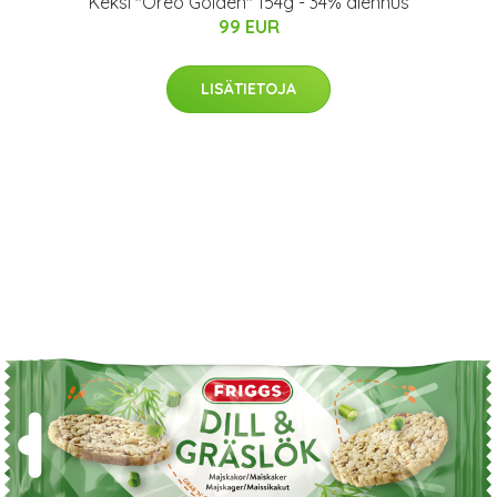
Keksi "Oreo Golden" 154g - 34% alennus
99 EUR
LISÄTIETOJA