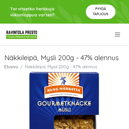
Tarvitsetko herkkuja
PYYDÄ
TARJOUS
viikonloppua varten?
.
Näkkileipä, Mysli 200g - 47% alennus
Etusivu
Näkkileipä, Mysli 200g - 47% alennus