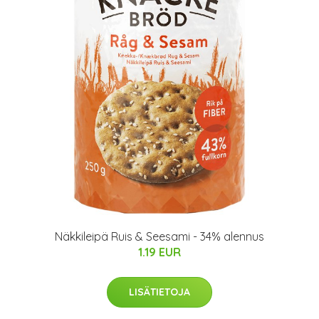
Näkkileipä Ruis & Seesami - 34% alennus
1.19 EUR
LISÄTIETOJA