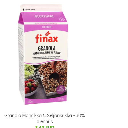
Granola Mansikka & Seljankukka - 30%
alennus
3.49 EUR