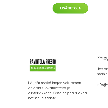
LISÄTIETOJA
Yhte
Jos si
meihin
Löydät meiltä laajan valikoiman
info@r
erilaisia ruokatuotteita ja
elintarvikkeita. Osta halpaa ruokaa
netistä ja säästä.