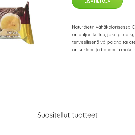
LISÄTIETOJA
Naturdietin vähäkalorisessa 
on paljon kuitua, joka pitää ky
terveellisenä välipalana tai 
on suklaan ja banaanin makui
Suositellut tuotteet