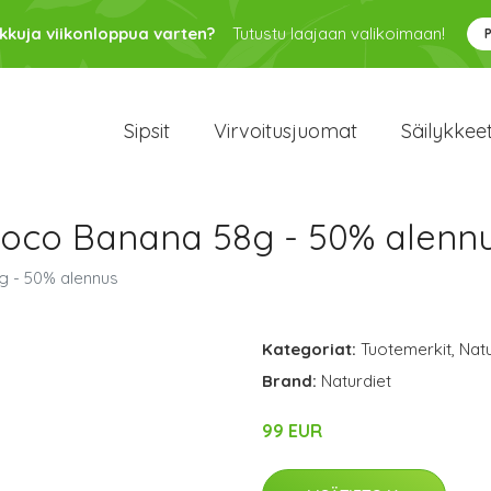
kkuja viikonloppua varten?
Tutustu laajaan valikoimaan!
Sipsit
Virvoitusjuomat
Säilykkee
hoco Banana 58g - 50% alenn
g - 50% alennus
Kategoriat:
Tuotemerkit
,
Natu
Brand:
Naturdiet
99 EUR