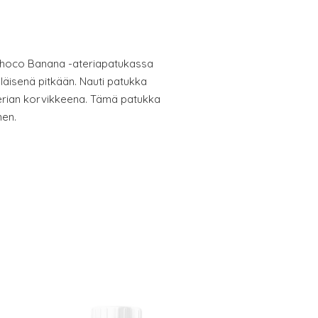
Choco Banana -ateriapatukassa
lläisenä pitkään. Nauti patukka
aterian korvikkeena. Tämä patukka
nen.