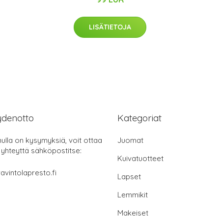
LISÄTIETOJA
ydenotto
Kategoriat
nulla on kysymyksiä, voit ottaa
Juomat
 yhteyttä sähköpostitse:
Kuivatuotteet
avintolapresto.fi
Lapset
Lemmikit
Makeiset