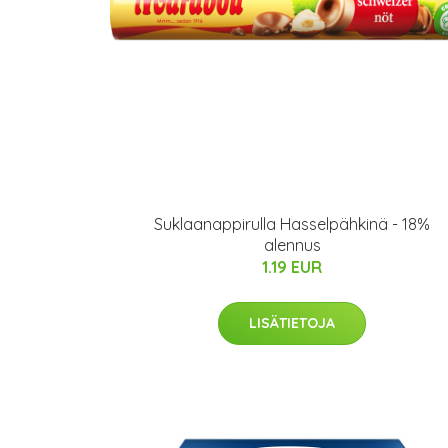
Suklaanappirulla Hasselpähkinä - 18%
alennus
1.19 EUR
LISÄTIETOJA