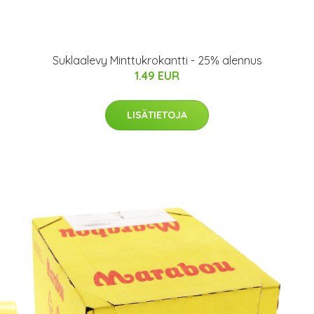
Suklaalevy Minttukrokantti - 25% alennus
1.49 EUR
LISÄTIETOJA