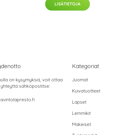
LISÄTIETOJA
ydenotto
Kategoriat
nulla on kysymyksiä, voit ottaa
Juomat
 yhteyttä sähköpostitse:
Kuivatuotteet
avintolapresto.fi
Lapset
Lemmikit
Makeiset