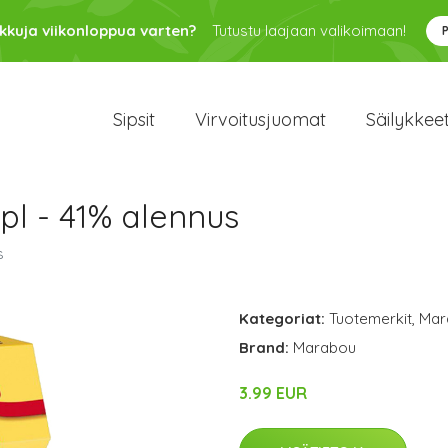
kkuja viikonloppua varten?
Tutustu laajaan valikoimaan!
Sipsit
Virvoitusjuomat
Säilykkee
pl - 41% alennus
s
Kategoriat:
Tuotemerkit
,
Mar
Brand:
Marabou
3.99 EUR