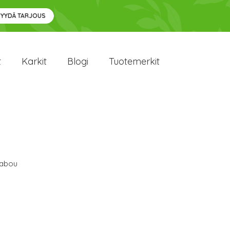
PYYDÄ TARJOUS
t
Karkit
Blogi
Tuotemerkit
abou