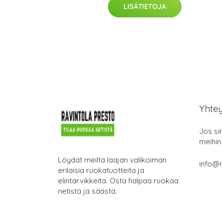
LISÄTIETOJA
Yhte
Jos si
meihin
Löydät meiltä laajan valikoiman
info@r
erilaisia ruokatuotteita ja
elintarvikkeita. Osta halpaa ruokaa
netistä ja säästä.