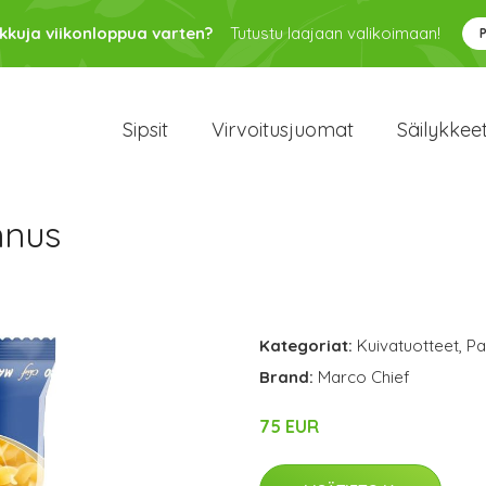
kkuja viikonloppua varten?
Tutustu laajaan valikoimaan!
Sipsit
Virvoitusjuomat
Säilykkee
nnus
Kategoriat:
Kuivatuotteet
,
Pa
Brand:
Marco Chief
75 EUR