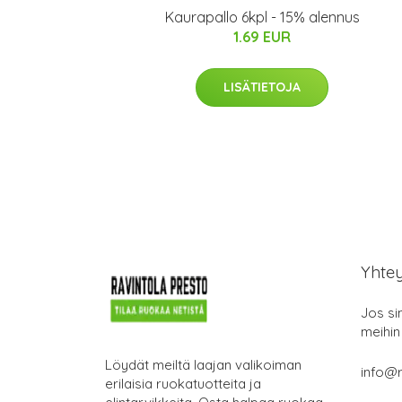
Kaurapallo 6kpl - 15% alennus
1.69 EUR
LISÄTIETOJA
Yhte
Jos si
meihin
Löydät meiltä laajan valikoiman
info@r
erilaisia ruokatuotteita ja