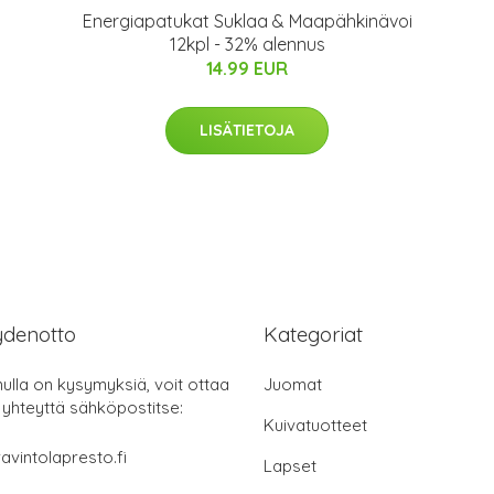
Energiapatukat Suklaa & Maapähkinävoi
12kpl - 32% alennus
14.99 EUR
LISÄTIETOJA
ydenotto
Kategoriat
nulla on kysymyksiä, voit ottaa
Juomat
 yhteyttä sähköpostitse:
Kuivatuotteet
avintolapresto.fi
Lapset