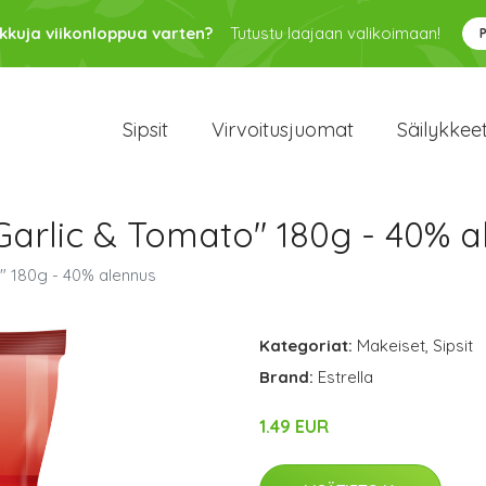
kkuja viikonloppua varten?
Tutustu laajaan valikoimaan!
Sipsit
Virvoitusjuomat
Säilykkee
Garlic & Tomato" 180g - 40% a
" 180g - 40% alennus
Kategoriat:
Makeiset
,
Sipsit
Brand:
Estrella
1.49 EUR