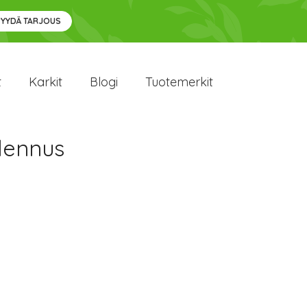
PYYDÄ TARJOUS
t
Karkit
Blogi
Tuotemerkit
lennus