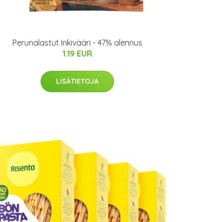
Perunalastut Inkivääri - 47% alennus
1.19 EUR
LISÄTIETOJA