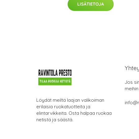
LISÄTIETOJA
Yhte
Jos si
meihin
Löydät meiltä laajan valikoiman
info@r
erilaisia ruokatuotteita ja
elintarvikkeita. Osta halpaa ruokaa
netistä ja säästä.