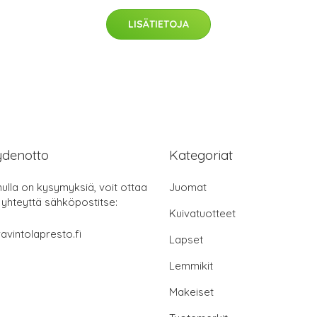
LISÄTIETOJA
ydenotto
Kategoriat
nulla on kysymyksiä, voit ottaa
Juomat
 yhteyttä sähköpostitse:
Kuivatuotteet
avintolapresto.fi
Lapset
Lemmikit
Makeiset