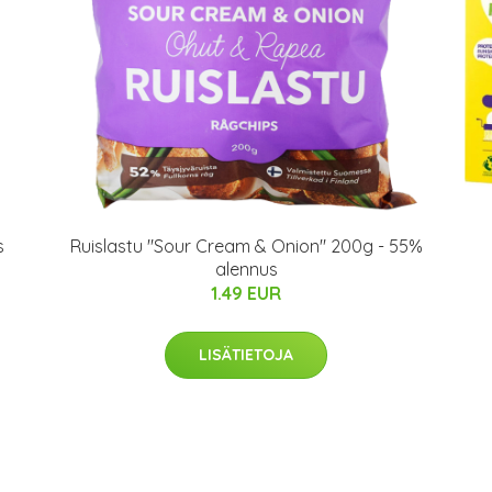
s
Ruislastu "Sour Cream & Onion" 200g - 55%
alennus
1.49 EUR
LISÄTIETOJA