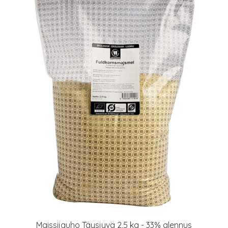
Maissijauho Täysjyvä 2,5 kg - 33% alennus