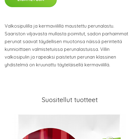
Valkosipulilla ja kermaviilillä maustettu perunalastu.
Saariston viljavasta mullasta poimitut, sadon parhaimmat
perunat saavat täydellisen muotonsa näissä perinteitä
kunnioittaen valmistetuissa perunalastuissa. Villin
valkosipulin ja rapeaksi paistetun perunan klassinen
yhdistelmä on kruunattu täyteläisellä kermaviilillä.
Suositellut tuotteet