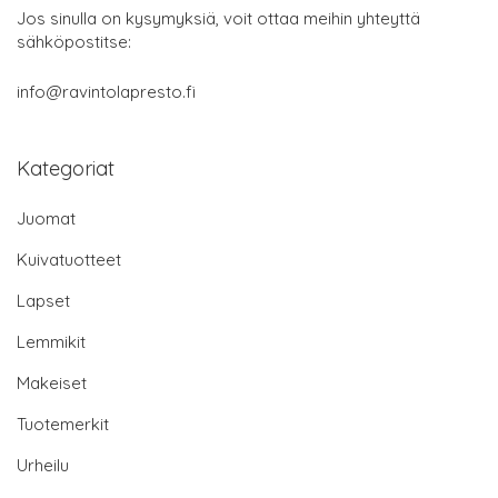
Jos sinulla on kysymyksiä, voit ottaa meihin yhteyttä
sähköpostitse:
info@ravintolapresto.fi
Kategoriat
Juomat
Kuivatuotteet
Lapset
Lemmikit
Makeiset
Tuotemerkit
Urheilu