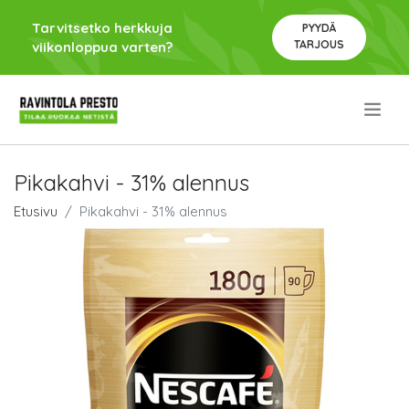
Tarvitsetko herkkuja
PYYDÄ
TARJOUS
viikonloppua varten?
.
Pikakahvi - 31% alennus
Etusivu
Pikakahvi - 31% alennus