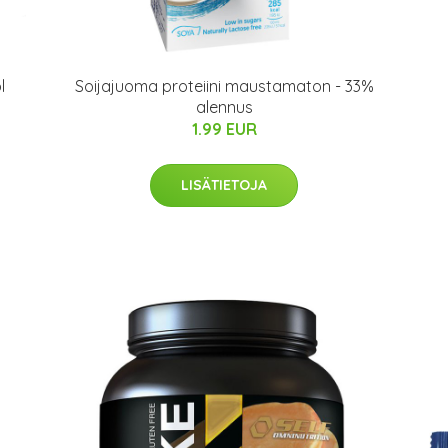
l
Soijajuoma proteiini maustamaton - 33%
alennus
1.99 EUR
LISÄTIETOJA