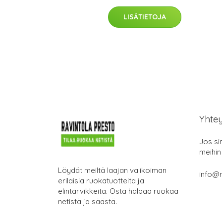
LISÄTIETOJA
Yhte
Jos si
meihin
Löydät meiltä laajan valikoiman
info@r
erilaisia ruokatuotteita ja
elintarvikkeita. Osta halpaa ruokaa
netistä ja säästä.