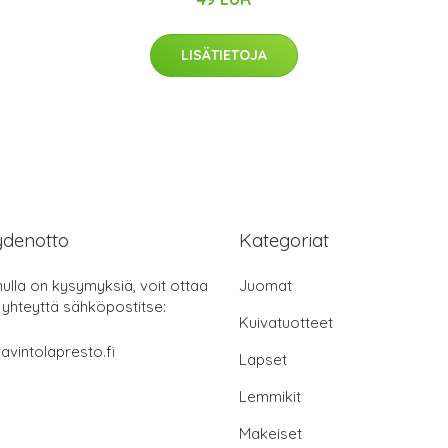
LISÄTIETOJA
ydenotto
Kategoriat
nulla on kysymyksiä, voit ottaa
Juomat
 yhteyttä sähköpostitse:
Kuivatuotteet
avintolapresto.fi
Lapset
Lemmikit
Makeiset