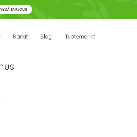
PYYDÄ TARJOUS
t
Karkit
Blogi
Tuotemerkit
nnus
t