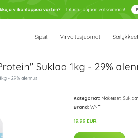
kkuja viikonloppua varten?
Tutustu laajaan valikoimaan!
Sipsit
Virvoitusjuomat
Säilykkee
Protein" Suklaa 1kg - 29% ale
 1kg - 29% alennus
Kategoriat:
Makeiset
,
Suklaa
Brand:
WNT
19.99 EUR