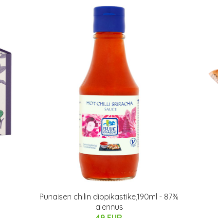
Punaisen chilin dippikastike,190ml - 87%
alennus
49 EUR