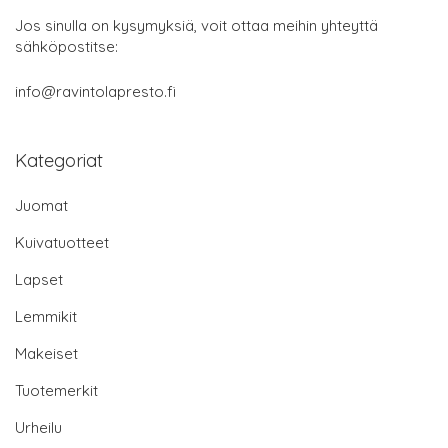
Jos sinulla on kysymyksiä, voit ottaa meihin yhteyttä
sähköpostitse:
info@ravintolapresto.fi
Kategoriat
Juomat
Kuivatuotteet
Lapset
Lemmikit
Makeiset
Tuotemerkit
Urheilu