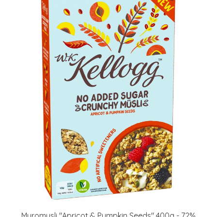
Muromysli "Apricot & Pumpkin Seeds" 400g - 72%