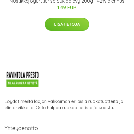
Mustikkajogurtticrisp Suklaalevy 200g - 42% alennus
1.49 EUR
LISÄTIETOJA
Löydät meiltä laajan valikoiman erilaisia ruokatuotteita ja
elintarvikkeita. Osta halpaa ruokaa netistä ja säästä.
Yhteydenotto