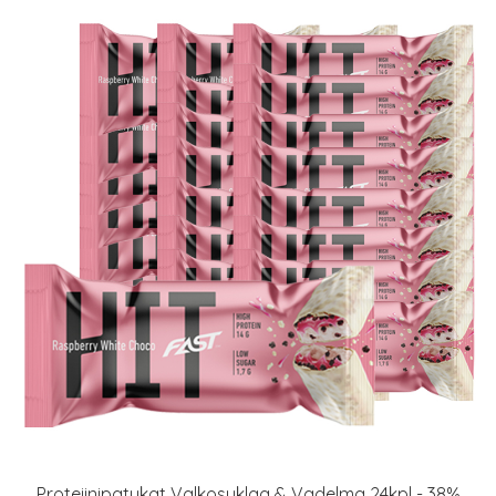
Proteiinipatukat Valkosuklaa & Vadelma 24kpl - 38%