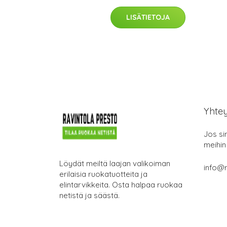
LISÄTIETOJA
Yhte
Jos si
meihin
Löydät meiltä laajan valikoiman
info@r
erilaisia ruokatuotteita ja
elintarvikkeita. Osta halpaa ruokaa
netistä ja säästä.