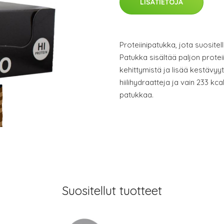
LISÄTIETOJA
Proteiinipatukka, jota suositel
Patukka sisältää paljon proteii
kehittymistä ja lisää kestävyy
hiilihydraatteja ja vain 233 kc
patukkaa.
Suositellut tuotteet