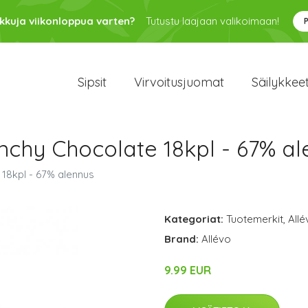
kkuja viikonloppua varten?
Tutustu laajaan valikoimaan!
Sipsit
Virvoitusjuomat
Säilykkee
unchy Chocolate 18kpl - 67% a
 18kpl - 67% alennus
Kategoriat:
Tuotemerkit
,
Allé
Brand:
Allévo
9.99 EUR