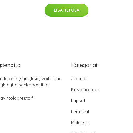
LISÄTIETOJA
ydenotto
Kategoriat
nulla on kysymyksiä, voit ottaa
Juomat
 yhteyttä sähköpostitse:
Kuivatuotteet
avintolapresto.fi
Lapset
Lemmikit
Makeiset