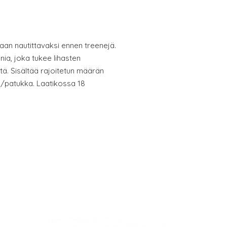
laan nautittavaksi ennen treenejä.
nia, joka tukee lihasten
ttä. Sisältää rajoitetun määrän
al/patukka. Laatikossa 18