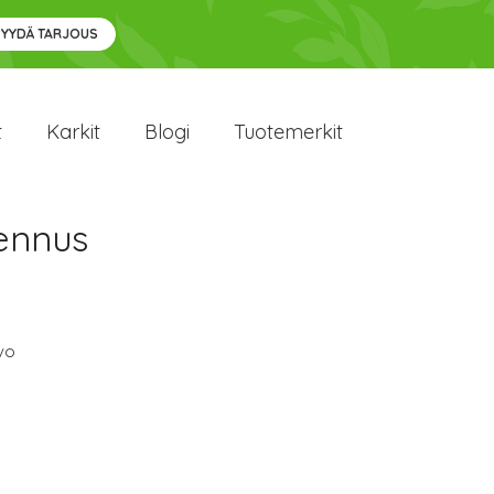
PYYDÄ TARJOUS
t
Karkit
Blogi
Tuotemerkit
lennus
vo