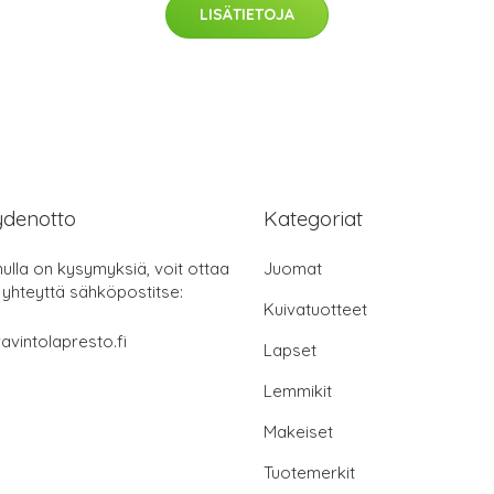
LISÄTIETOJA
ydenotto
Kategoriat
nulla on kysymyksiä, voit ottaa
Juomat
 yhteyttä sähköpostitse:
Kuivatuotteet
avintolapresto.fi
Lapset
Lemmikit
Makeiset
Tuotemerkit