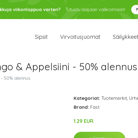
kkuja viikonloppua varten?
Tutustu laajaan valikoimaan!
Sipsit
Virvoitusjuomat
Säilykkee
go & Appelsiini - 50% alennus
 - 50% alennus
Kategoriat:
Tuotemerkit
,
Urhe
Brand:
Fast
1.29 EUR