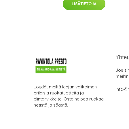
LISÄTIETOJA
Yhte
Jos si
meihin
Löydät meiltä laajan valikoiman
info@r
erilaisia ruokatuotteita ja
elintarvikkeita. Osta halpaa ruokaa
netistä ja säästä.