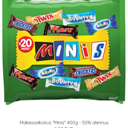
Makeissekoitus "Minis" 400g - 50% alennus