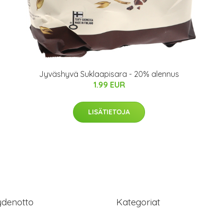
Jyväshyvä Suklaapisara - 20% alennus
1.99 EUR
LISÄTIETOJA
ydenotto
Kategoriat