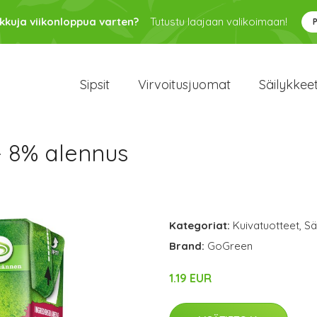
kkuja viikonloppua varten?
Tutustu laajaan valikoimaan!
Sipsit
Virvoitusjuomat
Säilykkee
 - 8% alennus
Kategoriat:
Kuivatuotteet
,
Sä
Brand:
GoGreen
1.19 EUR