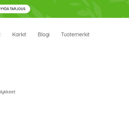
PYYDÄ TARJOUS
t
Karkit
Blogi
Tuotemerkit
ilykkeet