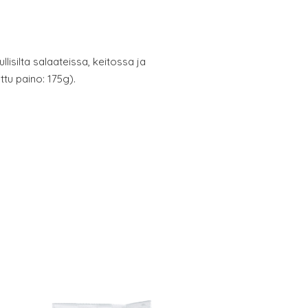
llisilta salaateissa, keitossa ja
ttu paino: 175g).