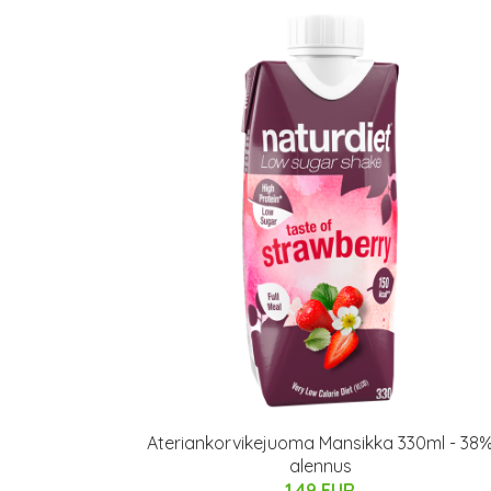
Ateriankorvikejuoma Mansikka 330ml - 38
alennus
1.49 EUR