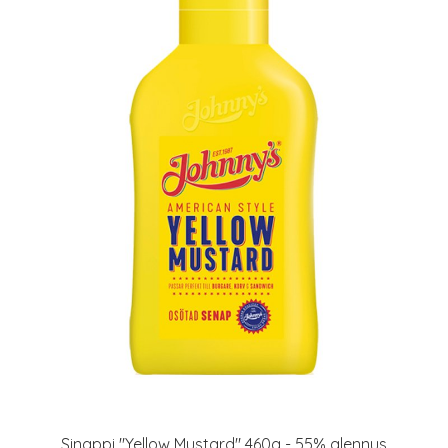
Sinappi "Yellow Mustard" 460g - 55% alennus