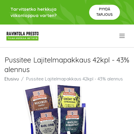
Tarvitsetko herkkuja
PYYDÄ
TARJOUS
viikonloppua varten?
.
Pussitee Lajitelmapakkaus 42kpl - 43%
alennus
Etusivu
Pussitee Lajitelmapakkaus 42kpl - 43% alennus