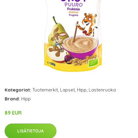
Kategoriat:
Tuotemerkit
,
Lapset
,
Hipp
,
Lastenruoka
Brand:
Hipp
89 EUR
LISÄTIETOJA