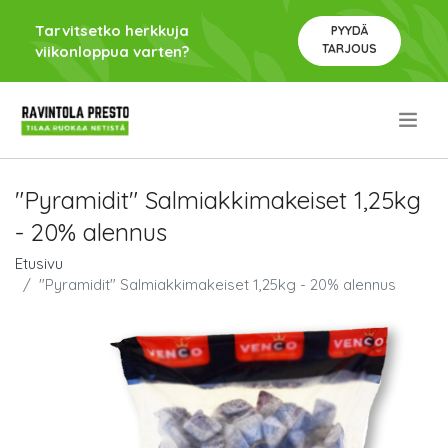
Tarvitsetko herkkuja
PYYDÄ
TARJOUS
viikonloppua varten?
.
"Pyramidit" Salmiakkimakeiset 1,25kg
- 20% alennus
Etusivu
"Pyramidit" Salmiakkimakeiset 1,25kg - 20% alennus