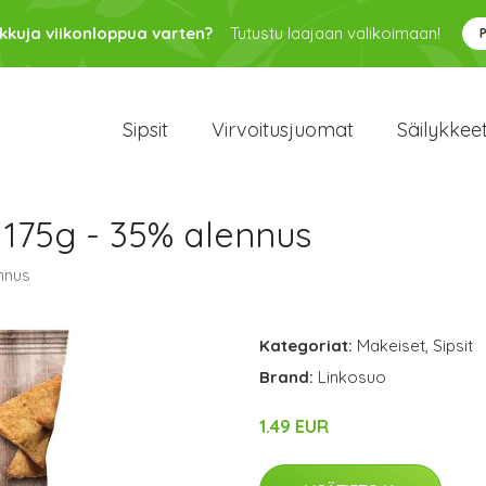
kkuja viikonloppua varten?
Tutustu laajaan valikoimaan!
Sipsit
Virvoitusjuomat
Säilykkee
 175g - 35% alennus
nnus
Kategoriat:
Makeiset
,
Sipsit
Brand:
Linkosuo
1.49 EUR