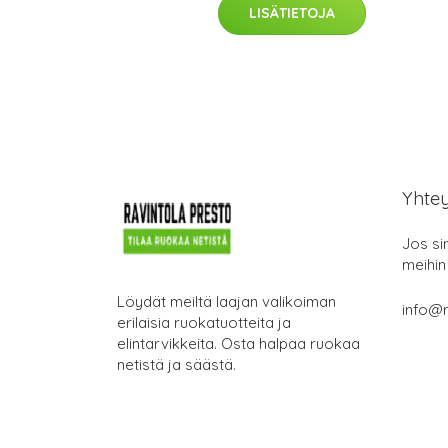
LISÄTIETOJA
Yhte
Jos si
meihin
Löydät meiltä laajan valikoiman
info@r
erilaisia ruokatuotteita ja
elintarvikkeita. Osta halpaa ruokaa
netistä ja säästä.