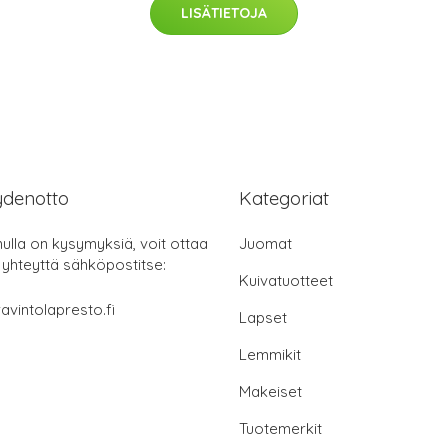
LISÄTIETOJA
ydenotto
Kategoriat
nulla on kysymyksiä, voit ottaa
Juomat
 yhteyttä sähköpostitse:
Kuivatuotteet
avintolapresto.fi
Lapset
Lemmikit
Makeiset
Tuotemerkit