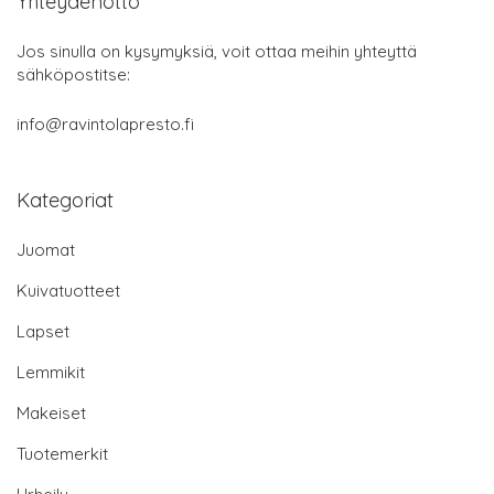
Yhteydenotto
Jos sinulla on kysymyksiä, voit ottaa meihin yhteyttä
sähköpostitse:
info@ravintolapresto.fi
Kategoriat
Juomat
Kuivatuotteet
Lapset
Lemmikit
Makeiset
Tuotemerkit