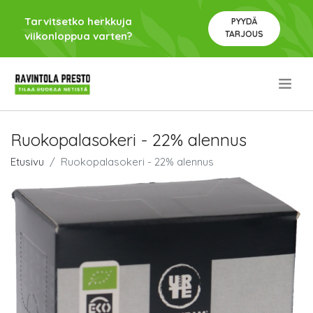
Tarvitsetko herkkuja
PYYDÄ
TARJOUS
viikonloppua varten?
.
Ruokopalasokeri - 22% alennus
Etusivu
Ruokopalasokeri - 22% alennus