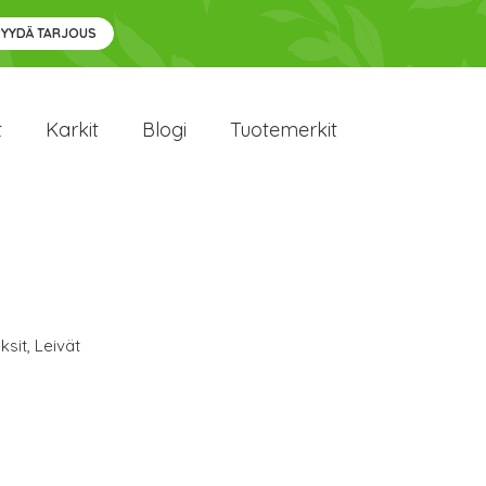
PYYDÄ TARJOUS
t
Karkit
Blogi
Tuotemerkit
ksit
,
Leivät