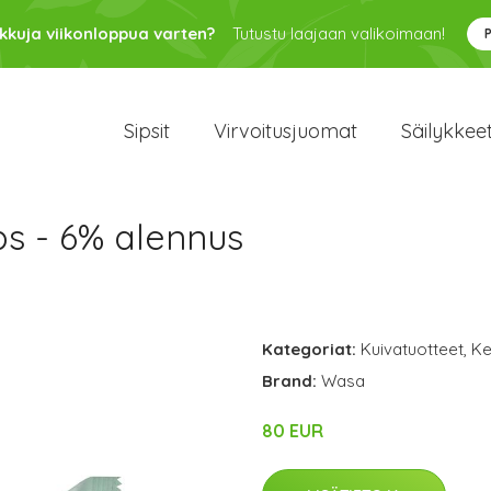
kkuja viikonloppua varten?
Tutustu laajaan valikoimaan!
Sipsit
Virvoitusjuomat
Säilykkee
s - 6% alennus
Kategoriat:
Kuivatuotteet
,
Ke
Brand:
Wasa
80 EUR