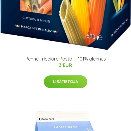
Penne Tricolore Pasta - -101% alennus
3 EUR
LISÄTIETOJA