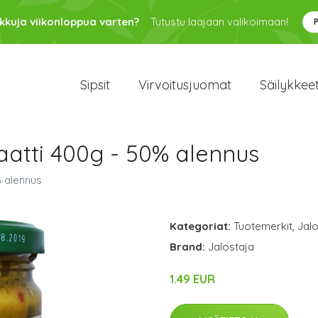
kkuja viikonloppua varten?
Tutustu laajaan valikoimaan!
Sipsit
Virvoitusjuomat
Säilykkee
aatti 400g - 50% alennus
% alennus
Kategoriat:
Tuotemerkit
,
Jalo
Brand:
Jalostaja
1.49 EUR