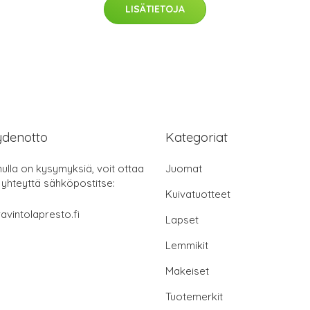
LISÄTIETOJA
ydenotto
Kategoriat
nulla on kysymyksiä, voit ottaa
Juomat
 yhteyttä sähköpostitse:
Kuivatuotteet
avintolapresto.fi
Lapset
Lemmikit
Makeiset
Tuotemerkit