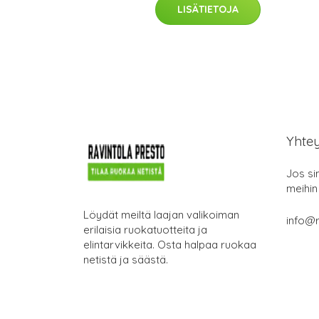
LISÄTIETOJA
Yhte
Jos si
meihin
Löydät meiltä laajan valikoiman
info@r
erilaisia ruokatuotteita ja
elintarvikkeita. Osta halpaa ruokaa
netistä ja säästä.