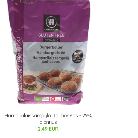
Hampurilaissämpylä Jauhoseos - 29%
alennus
2.49 EUR