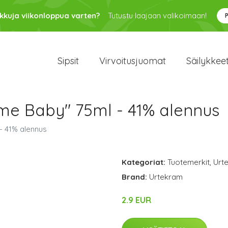
kkuja viikonloppua varten?
Tutustu laajaan valikoimaan!
Sipsit
Virvoitusjuomat
Säilykkee
ume Baby" 75ml - 41% alennus
- 41% alennus
Kategoriat:
Tuotemerkit
,
Urt
Brand:
Urtekram
2.9 EUR