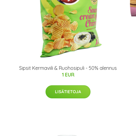
Sipsit Kermaviili & Ruohosipuli - 50% alennus
1 EUR
LISÄTIETOJA