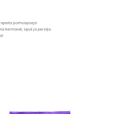
 rapeita poimusipsejä
 kermaviili, sipuli ja persilja.
a!