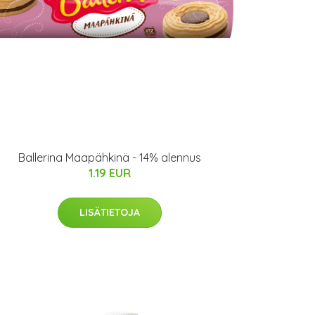
Ballerina Maapähkinä - 14% alennus
1.19 EUR
LISÄTIETOJA