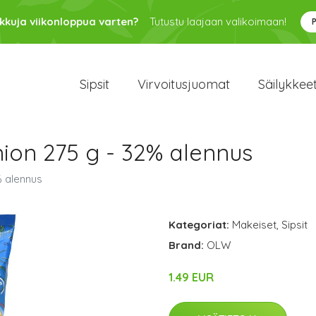
kkuja viikonloppua varten?
Tutustu laajaan valikoimaan!
Sipsit
Virvoitusjuomat
Säilykkee
ion 275 g - 32% alennus
% alennus
Kategoriat:
Makeiset
,
Sipsit
Brand:
OLW
1.49 EUR