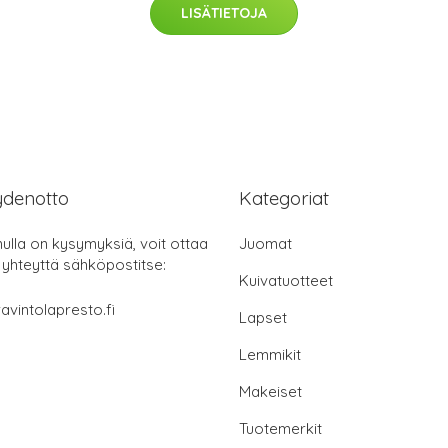
LISÄTIETOJA
ydenotto
Kategoriat
nulla on kysymyksiä, voit ottaa
Juomat
 yhteyttä sähköpostitse:
Kuivatuotteet
avintolapresto.fi
Lapset
Lemmikit
Makeiset
Tuotemerkit