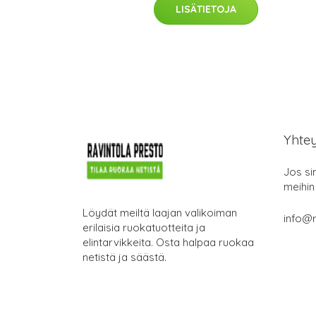
LISÄTIETOJA
Yhte
Jos si
meihin
Löydät meiltä laajan valikoiman
info@r
erilaisia ruokatuotteita ja
elintarvikkeita. Osta halpaa ruokaa
netistä ja säästä.