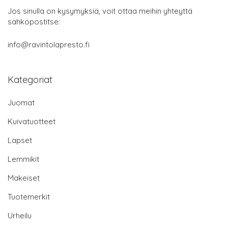
Jos sinulla on kysymyksiä, voit ottaa meihin yhteyttä
sähköpostitse:
info@ravintolapresto.fi
Kategoriat
Juomat
Kuivatuotteet
Lapset
Lemmikit
Makeiset
Tuotemerkit
Urheilu