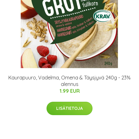
Kaurapuuro, Vadelma, Omena & Täysjyvä 240g - 23%
alennus
1.99 EUR
LISÄTIETOJA