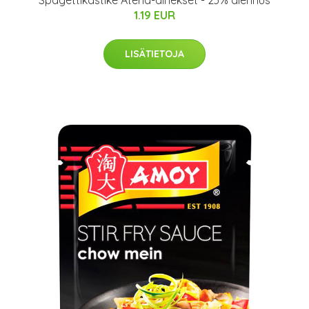
Spagettikastike Ateria-ainekset - 23% alennus
1.19 EUR
LISÄTIETOJA