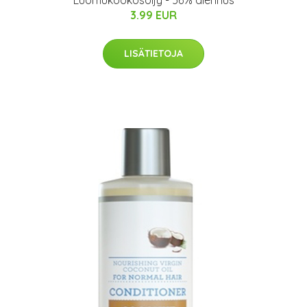
Luomukookosöljy - 56% alennus
3.99 EUR
LISÄTIETOJA