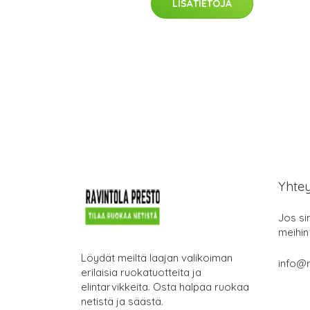
LISÄTIETOJA
Yhte
Jos si
meihin
Löydät meiltä laajan valikoiman
info@r
erilaisia ruokatuotteita ja
elintarvikkeita. Osta halpaa ruokaa
netistä ja säästä.