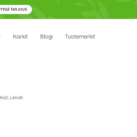
PYYDÄ TARJOUS
t
Karkit
Blogi
Tuotemerkit
ksit
,
Leivät