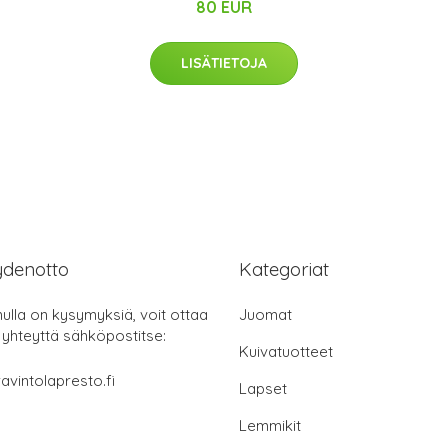
80 EUR
LISÄTIETOJA
ydenotto
Kategoriat
nulla on kysymyksiä, voit ottaa
Juomat
 yhteyttä sähköpostitse:
Kuivatuotteet
avintolapresto.fi
Lapset
Lemmikit