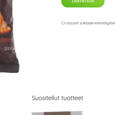
LISÄTIETOJA
Croissant suklaakreemitäyttee
Suositellut tuotteet