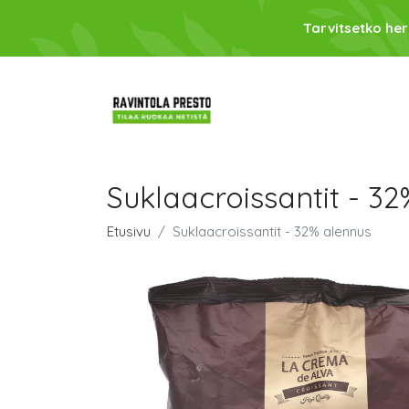
Tarvitsetko her
Suklaacroissantit - 3
Etusivu
Suklaacroissantit - 32% alennus