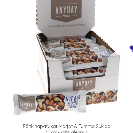
Pähkinäpatukat Marjat & Tumma Suklaa
30kpl - 68% alennus