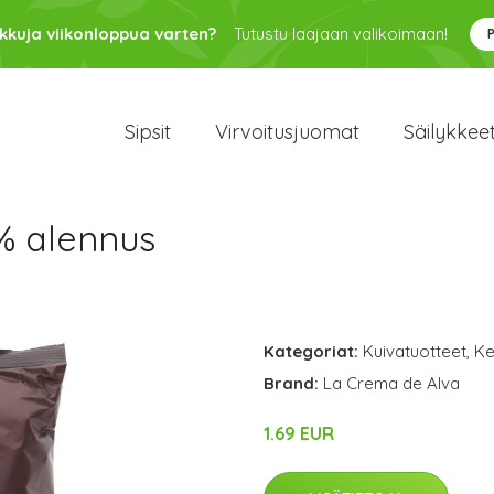
kkuja viikonloppua varten?
Tutustu laajaan valikoimaan!
Sipsit
Virvoitusjuomat
Säilykkee
2% alennus
Kategoriat:
Kuivatuotteet
,
Ke
Brand:
La Crema de Alva
1.69 EUR