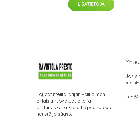
LISÄTIETOJA
Yhte
Jos si
meihin
Löydät meiltä laajan valikoiman
info@r
erilaisia ruokatuotteita ja
elintarvikkeita. Osta halpaa ruokaa
netistä ja säästä.