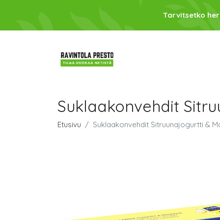
Tarvitsetko her
Suklaakonvehdit Sitru
Etusivu
Suklaakonvehdit Sitruunajogurtti & M