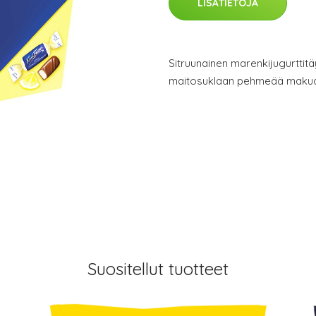
LISÄTIETOJA
Sitruunainen marenkijugurttitä
maitosuklaan pehmeää makua
Suositellut tuotteet