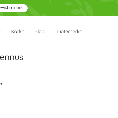
PYYDÄ TARJOUS
t
Karkit
Blogi
Tuotemerkit
lennus
er