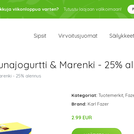
kkuja viikonloppua varten?
Tutustu laajaan valikoimaan!
Sipsit
Virvoitusjuomat
Säilykkee
unajogurtti & Marenki - 25% a
arenki - 25% alennus
Kategoriat:
Tuotemerkit
,
Faz
Brand:
Karl Fazer
2.99 EUR