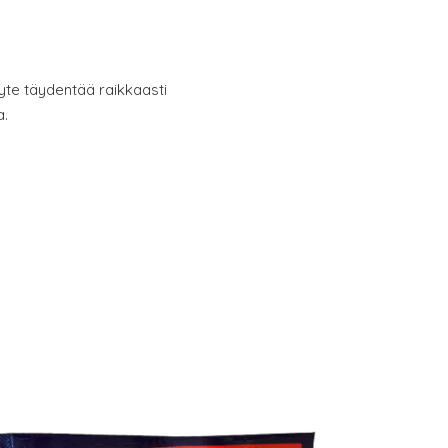
yte täydentää raikkaasti
.