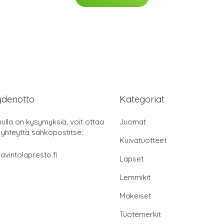
ydenotto
Kategoriat
nulla on kysymyksiä, voit ottaa
Juomat
 yhteyttä sähköpostitse:
Kuivatuotteet
avintolapresto.fi
Lapset
Lemmikit
Makeiset
Tuotemerkit