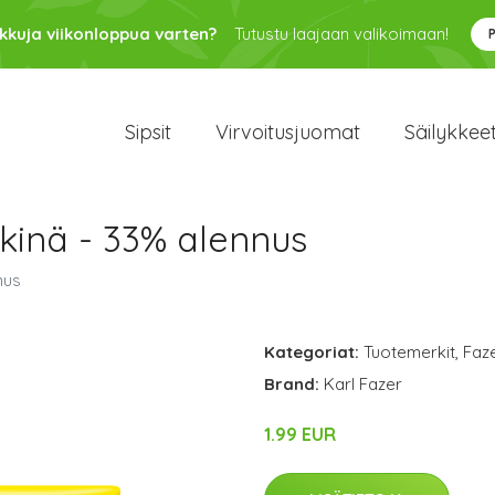
kkuja viikonloppua varten?
Tutustu laajaan valikoimaan!
Sipsit
Virvoitusjuomat
Säilykkee
kinä - 33% alennus
nus
Kategoriat:
Tuotemerkit
,
Faz
Brand:
Karl Fazer
1.99 EUR