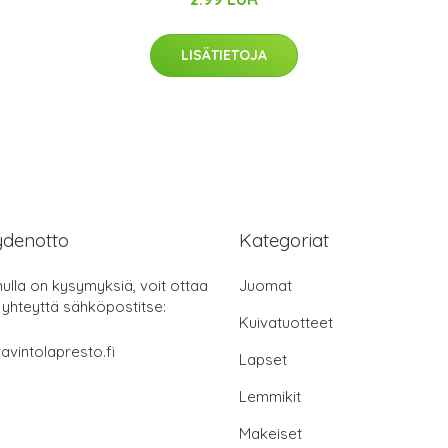
LISÄTIETOJA
ydenotto
Kategoriat
nulla on kysymyksiä, voit ottaa
Juomat
 yhteyttä sähköpostitse:
Kuivatuotteet
avintolapresto.fi
Lapset
Lemmikit
Makeiset