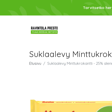
Tarvitsetko her
Suklaalevy Minttukrok
Etusivu
Suklaalevy Minttukrokantti - 25% alen