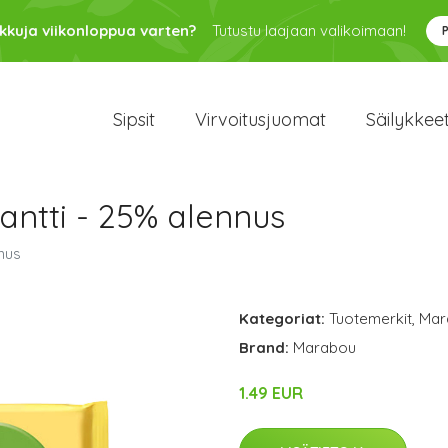
kkuja viikonloppua varten?
Tutustu laajaan valikoimaan!
Sipsit
Virvoitusjuomat
Säilykkee
antti - 25% alennus
nus
Kategoriat:
Tuotemerkit
,
Mar
Brand:
Marabou
1.49 EUR