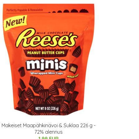
Makeiset Maapähkinävoi & Suklaa 226 g -
72% alennus
1.99 EUR