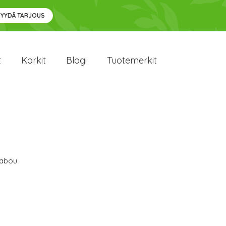
PYYDÄ TARJOUS
t
Karkit
Blogi
Tuotemerkit
abou