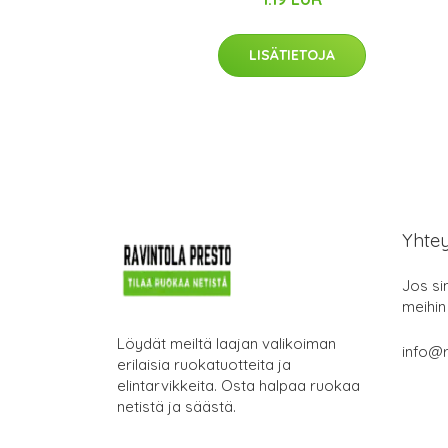
LISÄTIETOJA
Yhte
Jos si
meihin
Löydät meiltä laajan valikoiman
info@r
erilaisia ruokatuotteita ja
elintarvikkeita. Osta halpaa ruokaa
netistä ja säästä.