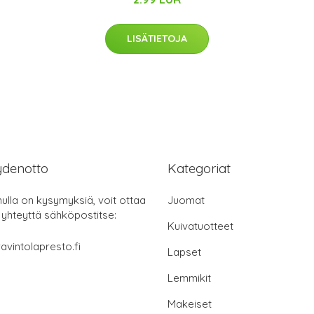
LISÄTIETOJA
ydenotto
Kategoriat
nulla on kysymyksiä, voit ottaa
Juomat
 yhteyttä sähköpostitse:
Kuivatuotteet
avintolapresto.fi
Lapset
Lemmikit
Makeiset