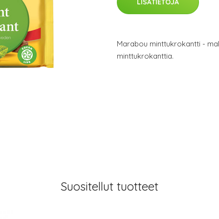
LISÄTIETOJA
Marabou minttukrokantti - ma
minttukrokanttia.
Suositellut tuotteet