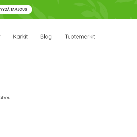
PYYDÄ TARJOUS
t
Karkit
Blogi
Tuotemerkit
abou