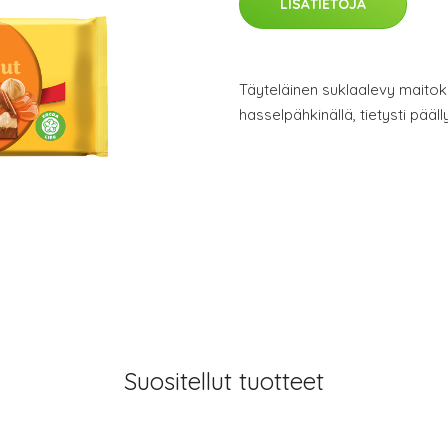
LISÄTIETOJA
Täyteläinen suklaalevy maitokr
hasselpähkinällä, tietysti pääl
Suositellut tuotteet