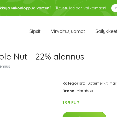
kkuja viikonloppua varten?
Tutustu laajaan valikoimaan!
Sipsit
Virvoitusjuomat
Säilykkee
ole Nut - 22% alennus
lennus
Kategoriat:
Tuotemerkit
,
Mar
Brand:
Marabou
1.99 EUR