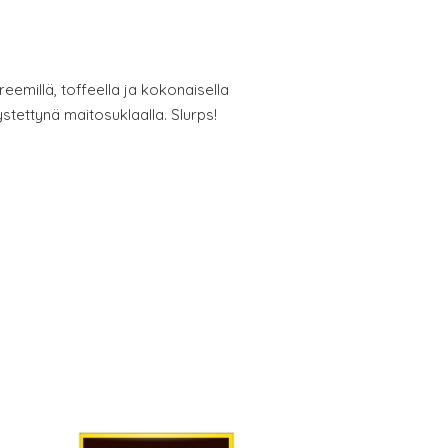
eemillä, toffeella ja kokonaisella
lystettynä maitosuklaalla. Slurps!