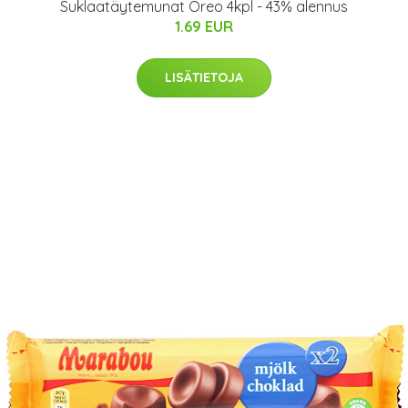
Suklaatäytemunat Oreo 4kpl - 43% alennus
1.69 EUR
LISÄTIETOJA