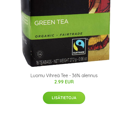
Luomu Vihreä Tee - 36% alennus
2.99 EUR
LISÄTIETOJA